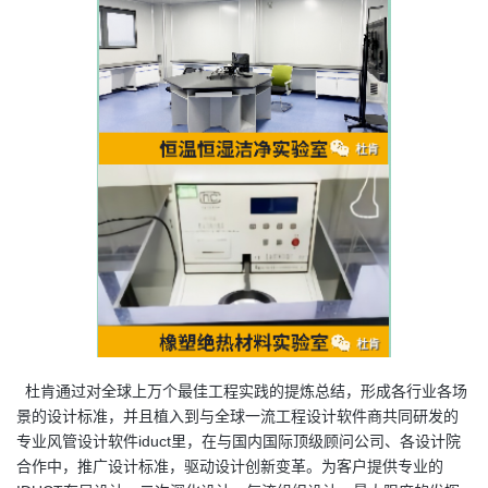
杜肯通过对全球上万个最佳工程实践的提炼总结，形成各行业各场
景的设计标准，并且植入到与全球一流工程设计软件商共同研发的
专业风管设计软件iduct里，在与国内国际顶级顾问公司、各设计院
合作中，推广设计标准，驱动设计创新变革。为客户提供专业的