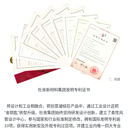
杜肯新材料集团发明专利证书
将设计和工业相融合，把创意凝结在产品中，通过工业设计这把
“金钥匙”转型升级，杜肯集团始终坚持研发设计创新，建立了柔性风
管设计中心，参与国家和行业标准制定修改，拥有国际发明专利逾
10项，获得实用新型及外观专利过百项。并建立业内唯一四大专业