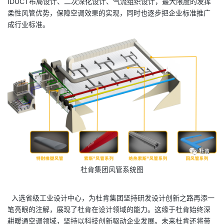
IDUCT布局设计、二次深化设计、气流组织设计，最大限度的发挥
柔性风管优势，保障空调效果的实现，同时也逐步把企业标准推广
成行业标准。
杜肯集团风管系统图
入选省级工业设计中心，为杜肯集团坚持研发设计创新之路再添一
笔亮眼的注解，展现了杜肯在设计领域的能力。这缘于杜肯始终深
耕暖通空调领域，坚持以科技创新驱动企业发展。未来杜肯还将带