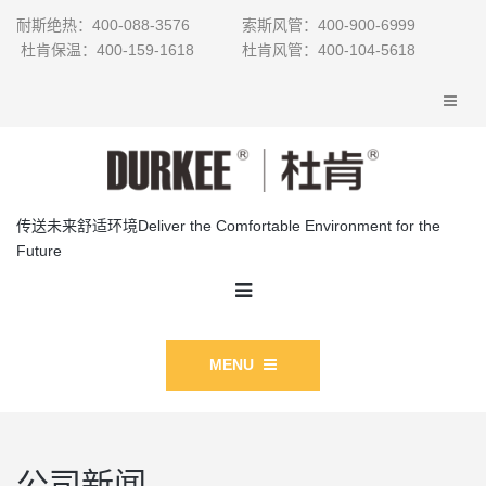
耐斯绝热：400-088-3576 索斯风管：400-900-6999
杜肯保温：400-159-1618 杜肯风管：400-104-5618
传送未来舒适环境Deliver the Comfortable Environment for the
Future
MENU
公司新闻